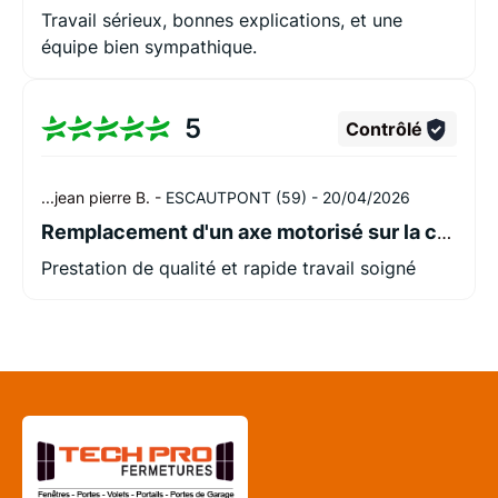
rapport qualité-prix est excellent et nos volets
Travail sérieux, bonnes explications, et une
fonctionnent désormais parfaitement. Un grand
équipe bien sympathique.
merci à toute l'équipe pour son sérieux, sa
gentillesse et la qualité de son travail. Nous
n'hésiterons pas à faire de nouveau appel à leur
5
Contrôlé
service.
...jean pierre B. -
ESCAUTPONT (59) -
20/04/2026
Remplacement d'un axe motorisé sur la commune d'Escautpont.
Prestation de qualité et rapide travail soigné