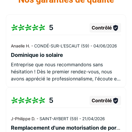
5
Contrôlé
Anaelle H. -
CONDÉ-SUR-L'ESCAUT (59) -
04/06/2026
Dominique io solaire
Entreprise que nous recommandons sans
hésitation ! Dès le premier rendez-vous, nous
avons apprécié le professionnalisme, l'écoute et
les conseils apportés. Notre projet a été
parfaitement compris et les solutions proposées
5
étaient claires et adaptées à nos besoins. Les
Contrôlé
travaux (remplacement de 5 moteurs de volets
roulants, dont 2 solaires, ainsi que d'un tablier)
J-Philippe D. -
SAINT-AYBERT (59) -
21/04/2026
ont été réalisés avec soin, dans les délais
Remplacement d'une motorisation de portail sur la commune de Thivencelle.
annoncés et avec un chantier laissé propre. Le