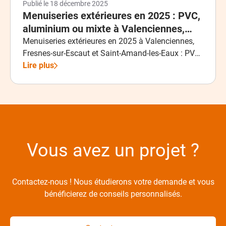
Publié le
18 décembre 2025
Menuiseries extérieures en 2025 : PVC,
aluminium ou mixte à Valenciennes,
Fresnes-sur-Escaut et Saint-Amand-
Menuiseries extérieures en 2025 à Valenciennes,
Fresnes-sur-Escaut et Saint-Amand-les-Eaux : PVC,
les-Eaux ?
aluminium ou mixte ? Découvrez quel matériau
Lire plus
choisir selon votre budget, votre logement et vos
besoins en isolation, design et durabilité avec
l’expertise de Tech Pro Fermetures Pose.
Vous avez un projet ?
Contactez-nous ! Nous étudierons votre demande et vous
bénéficierez de conseils personnalisés.