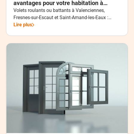
avantages pour votre habitation à
Valenciennes, Fresnes-sur-Escaut et
Volets roulants ou battants à Valenciennes,
Fresnes-sur-Escaut et Saint-Amand-les-Eaux :
Saint-Amand-les-Eaux ?
améliorez le confort thermique, la sécurité et la
Lire plus
protection solaire de votre habitation grâce à
l’expertise de Tech Pro Fermetures Pose,
spécialiste en menuiseries extérieures et volets
motorisés dans le Nord.