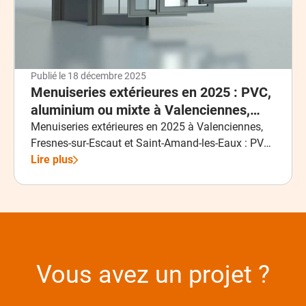
Publié le
18 décembre 2025
Menuiseries extérieures en 2025 : PVC,
aluminium ou mixte à Valenciennes,
Fresnes-sur-Escaut et Saint-Amand-
Menuiseries extérieures en 2025 à Valenciennes,
Fresnes-sur-Escaut et Saint-Amand-les-Eaux : PVC,
les-Eaux ?
aluminium ou mixte ? Découvrez quel matériau
Lire plus
choisir selon votre budget, votre logement et vos
besoins en isolation, design et durabilité avec
l’expertise de Tech Pro Fermetures Pose.
Vous avez un projet ?