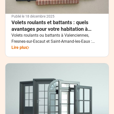
Publié le
18 décembre 2025
Volets roulants et battants : quels
avantages pour votre habitation à
Valenciennes, Fresnes-sur-Escaut et
Volets roulants ou battants à Valenciennes,
Fresnes-sur-Escaut et Saint-Amand-les-Eaux :
Saint-Amand-les-Eaux ?
améliorez le confort thermique, la sécurité et la
Lire plus
protection solaire de votre habitation grâce à
l’expertise de Tech Pro Fermetures Pose,
spécialiste en menuiseries extérieures et volets
motorisés dans le Nord.