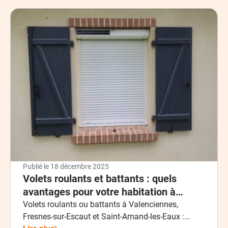
Publié le
18 décembre 2025
Volets roulants et battants : quels
avantages pour votre habitation à
Valenciennes, Fresnes-sur-Escaut et
Volets roulants ou battants à Valenciennes,
Fresnes-sur-Escaut et Saint-Amand-les-Eaux :
Saint-Amand-les-Eaux ?