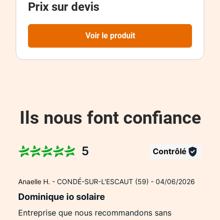
Prix sur devis
compatibles domotique Somfy. Chaque tablier
est agraphé pour une meilleure solidité et un
fonctionnement silencieux.Pratiques, sécurisés
Voir le produit
et faciles à intégrer, nos volets motorisés
s’adaptent à tous types de projets, en
rénovation comme en construction neuve. Prix
sur devis – Contactez-nous pour une étude
personnalisée.
Ils nous font confiance
5
Contrôlé
Anaelle H. -
CONDÉ-SUR-L'ESCAUT (59) -
04/06/2026
Dominique io solaire
Entreprise que nous recommandons sans