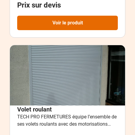
Prix sur devis
résistent aux intempéries et nécessitent très
peu d’entretien.Disponibles dans de nombreux
coloris et styles, ils apportent une touche
Voir le produit
d’élégance tout en améliorant le confort
thermique de votre habitat. Prix sur devis –
Contactez-nous pour une étude personnalisée.
Volet roulant
TECH PRO FERMETURES équipe l’ensemble de
ses volets roulants avec des motorisations
Somfy (filaire, radio ou solaire)