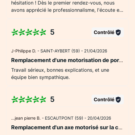
hésitation ! Dès le premier rendez-vous, nous
avons apprécié le professionnalisme, l'écoute et
les conseils apportés. Notre projet a été
parfaitement compris et les solutions proposées
5
étaient claires et adaptées à nos besoins. Les
Contrôlé
travaux (remplacement de 5 moteurs de volets
roulants, dont 2 solaires, ainsi que d'un tablier)
J-Philippe D. -
SAINT-AYBERT (59) -
21/04/2026
ont été réalisés avec soin, dans les délais
Remplacement d'une motorisation de portail sur la commune de Thivencelle.
annoncés et avec un chantier laissé propre. Le
rapport qualité-prix est excellent et nos volets
Travail sérieux, bonnes explications, et une
fonctionnent désormais parfaitement. Un grand
équipe bien sympathique.
merci à toute l'équipe pour son sérieux, sa
gentillesse et la qualité de son travail. Nous
n'hésiterons pas à faire de nouveau appel à leur
5
Contrôlé
service.
...jean pierre B. -
ESCAUTPONT (59) -
20/04/2026
Remplacement d'un axe motorisé sur la commune d'Escautpont.