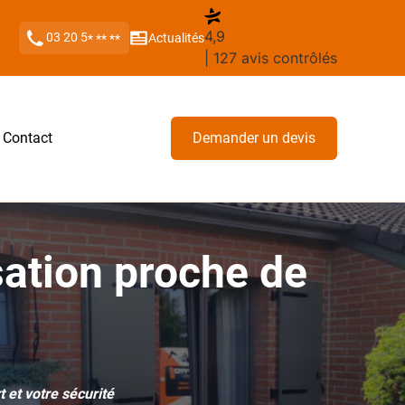
4,9
03 20 5
Actualités
* ** **
| 127 avis contrôlés
Contact
Demander un devis
ation proche de
 et votre sécurité